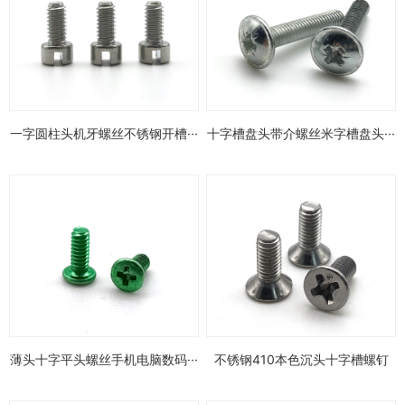
一字圆柱头机牙螺丝不锈钢开槽···
十字槽盘头带介螺丝米字槽盘头···
薄头十字平头螺丝手机电脑数码···
不锈钢410本色沉头十字槽螺钉