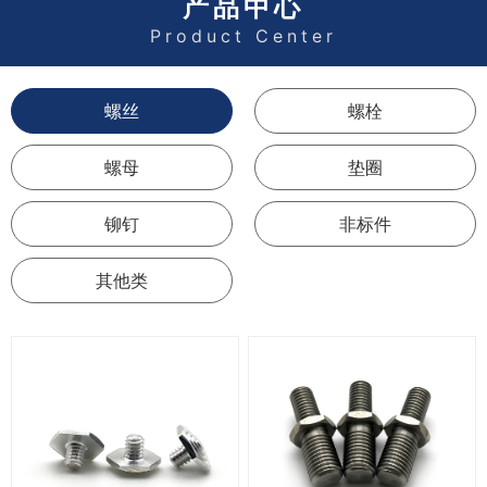
产品中心
Product Center
螺丝
螺栓
螺母
垫圈
铆钉
非标件
其他类