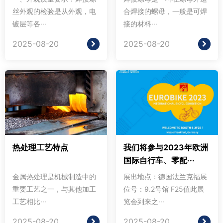
丝外观的检验是从外观，电
合焊接的螺母，一般是可焊
镀层等各···
接的材料···
2025-08-20
2025-08-20
热处理工艺特点
我们将参与2023年欧洲
国际自行车、零配···
金属热处理是机械制造中的
展出地点：德国法兰克福展
重要工艺之一，与其他加工
位号：9.2号馆 F25值此展
工艺相比···
览会到来之···
2025-08-20
2025-08-20