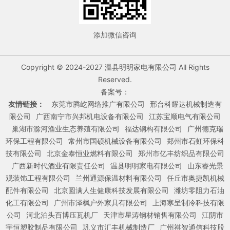
添加微信咨询
Copyright © 2024-2027 温县明明家电有限公司 All Rights
Reserved.
备案号：
友情链接：
东莞市腾屹网络推广有限公司
邢台科耀达机械制造有
限公司
广西南宁市兴邦机电设备有限公司
江苏宝顺电气有限公司
巢湖市滁河渔业生态养殖有限公司
福达钢构有限公司
广州德克瑞
环保工程有限公司
常州市国硕机械设备有限公司
郑州市石虹环保科
技有限公司
北京金泰恒业燃料有限公司
郑州市亿丰纺织品有限公司
广西新时代酒业有限责任公司
温县明明家电有限公司
山东睿光景
观装饰工程有限公司
兰州通源保温材料有限公司
任丘市奥捷凯机械
配件有限公司
北京圆满人生健康科技发展有限公司
潍坊零阻力石油
化工有限公司
广州市泽枫户外家具有限公司
上海寒呈制冷科技有限
公司
河北泊头百博压瓦机厂
天津市星涛钢材销售有限公司
江阴市
宇恒塑胶制品有限公司
巩义市汇丰机械制造厂
广州祺智通信科技股